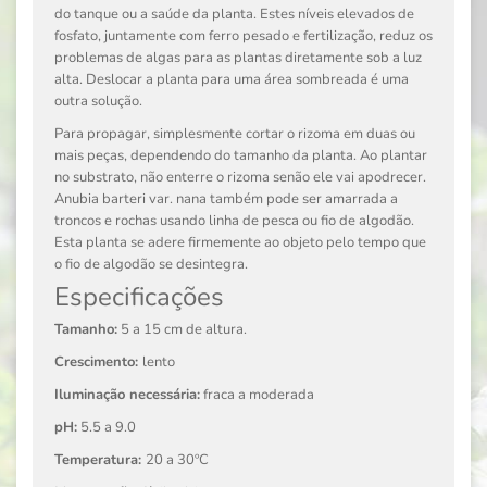
do tanque ou a saúde da planta. Estes níveis elevados de
fosfato, juntamente com ferro pesado e fertilização, reduz os
problemas de algas para as plantas diretamente sob a luz
alta. Deslocar a planta para uma área sombreada é uma
outra solução.
Para propagar, simplesmente cortar o rizoma em duas ou
mais peças, dependendo do tamanho da planta. Ao plantar
no substrato, não enterre o rizoma senão ele vai apodrecer.
Anubia barteri var. nana
também pode ser amarrada a
troncos e rochas usando linha de pesca ou fio de algodão.
Esta planta se adere firmemente ao objeto pelo tempo que
o fio de algodão se desintegra.
Especificações
Tamanho:
5 a 15 cm de altura.
Crescimento:
lento
Iluminação necessária:
fraca a moderada
pH:
5.5 a 9.0
Temperatura:
20 a 30ºC