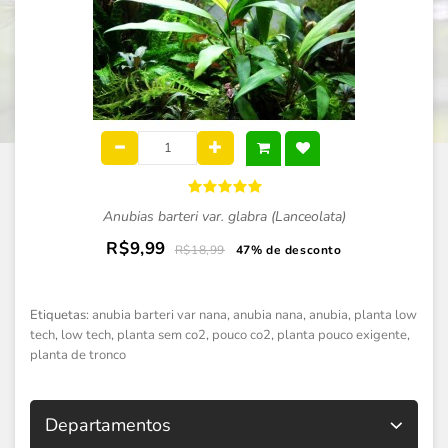
Anubias barteri var. glabra (Lanceolata)
R$9,99
R$18,99
47% de desconto
Etiquetas:
anubia barteri var nana
,
anubia nana
,
anubia
,
planta low
tech
,
low tech
,
planta sem co2
,
pouco co2
,
planta pouco exigente
,
planta de tronco
Departamentos