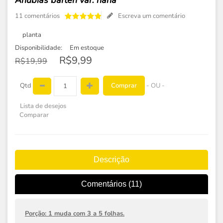
Anubias barteri var. nana
11 comentários
Escreva um comentário
planta
Disponibilidade:
Em estoque
R$9,99
R$19,99
Comprar
Qtd
- OU -
Lista de desejos
Comparar
Descrição
Comentários (11)
Porção: 1 muda com 3 a 5 folhas.