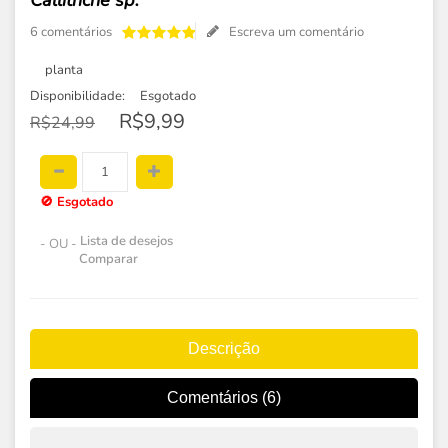
Callitriche sp.
6 comentários
Escreva um comentário
planta
Disponibilidade:
Esgotado
R$9,99
R$24,99
🚫
Esgotado
Lista de desejos
- OU -
Comparar
Descrição
Comentários (6)