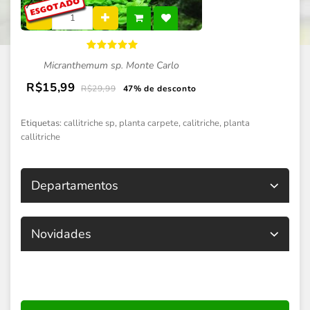
Micranthemum sp. Monte Carlo
R$15,99
R$29,99
47% de desconto
Etiquetas:
callitriche sp
,
planta carpete
,
calitriche
,
planta
callitriche
Departamentos
Novidades