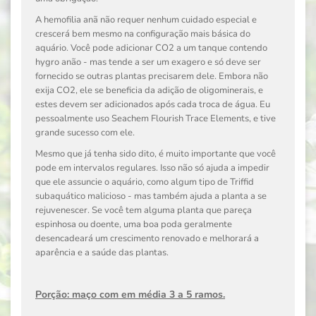
A hemofilia anã não requer nenhum cuidado especial e
crescerá bem mesmo na configuração mais básica do
aquário. Você pode adicionar CO2 a um tanque contendo
hygro anão - mas tende a ser um exagero e só deve ser
fornecido se outras plantas precisarem dele. Embora não
exija CO2, ele se beneficia da adição de oligominerais, e
estes devem ser adicionados após cada troca de água. Eu
pessoalmente uso Seachem Flourish Trace Elements, e tive
grande sucesso com ele.
Mesmo que já tenha sido dito, é muito importante que você
pode em intervalos regulares. Isso não só ajuda a impedir
que ele assuncie o aquário, como algum tipo de Triffid
subaquático malicioso - mas também ajuda a planta a se
rejuvenescer. Se você tem alguma planta que pareça
espinhosa ou doente, uma boa poda geralmente
desencadeará um crescimento renovado e melhorará a
aparência e a saúde das plantas.
Porção: maço com em média 3 a 5 ramos.