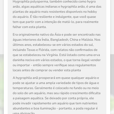
Hygrophila polysperma, também conhecido como hygro
anão, algas aquáticas indianas e hygrophila anão, é uma das
plantas de aquário mais resistentes disponíveis no hobby
do aquário. É tão resiliente e indulgente, que você quase
tem que partir com a intenção de matá-lo, para realmente
falhar com esta planta.
Era originalmente nativo da Ásia e pode ser encontrado nas
águas interiores da Índia, Bangladesh, China e Malásia. Nos
últimos anos, estabeleceu-se em vários estados do sul,
incluindo Texas e Flórida, com relatos não confirmados de
que se estabeleceu na Virgínia. Está listado como uma erva
daninha nociva em vários estados, o que torna ilegal vender
ou importar - então sempre verifique seus regulamentos
locais antes de comprar ou vender esta planta
A hygrophila anã prosperará em quase qualquer aquário e
pode se ajustar a uma ampla variedade de tipos de água e
temperaturas. Geralmente é colocado no fundo ou no meio
do solo de um aquário, mas seu rápido crescimento dificulta
a paisagem aquática. Se deixado por conta própria, ele
pode invadir rapidamente um aquário que tem nutrientes
abundantes e boa iluminação - portanto, a poda regular é
uma obrigação.