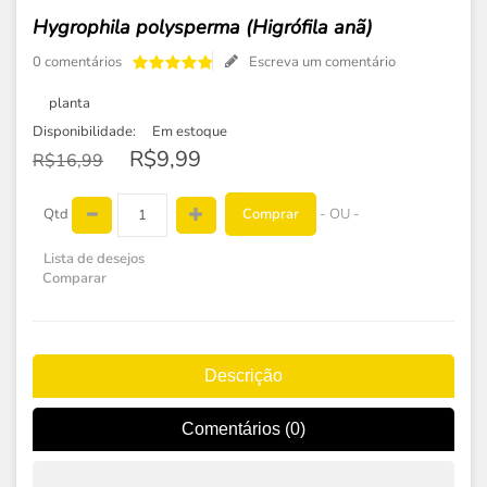
Hygrophila polysperma (Higrófila anã)
0 comentários
Escreva um comentário
planta
Disponibilidade:
Em estoque
R$9,99
R$16,99
Comprar
Qtd
- OU -
Lista de desejos
Comparar
Descrição
Comentários (0)