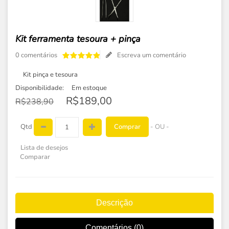
Kit ferramenta tesoura + pinça
0 comentários
Escreva um comentário
Kit pinça e tesoura
Disponibilidade:
Em estoque
R$189,00
R$238,90
Comprar
Qtd
- OU -
Lista de desejos
Comparar
Descrição
Comentários (0)