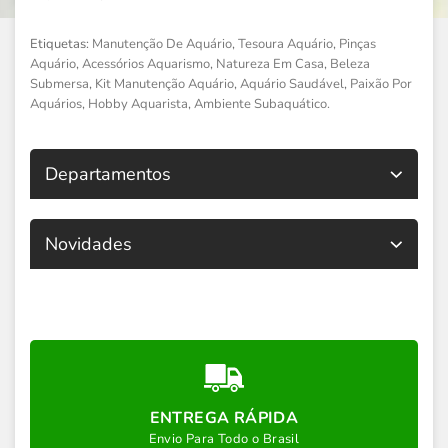
Etiquetas:
Manutenção De Aquário
,
Tesoura Aquário
,
Pinças
Aquário
,
Acessórios Aquarismo
,
Natureza Em Casa
,
Beleza
Submersa
,
Kit Manutenção Aquário
,
Aquário Saudável
,
Paixão Por
Aquários
,
Hobby Aquarista
,
Ambiente Subaquático.
Departamentos
Novidades
ENTREGA RÁPIDA
Envio Para Todo o Brasil