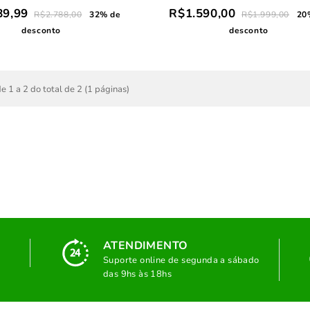
89,99
R$1.590,00
R$2.788,00
32% de
R$1.999,00
20
desconto
desconto
e 1 a 2 do total de 2 (1 páginas)
ATENDIMENTO
Suporte online de segunda a sábado
das 9hs às 18hs