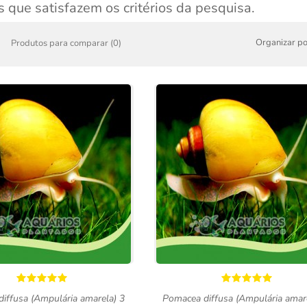
 que satisfazem os critérios da pesquisa.
Organizar po
Produtos para comparar (0)
iffusa (Ampulária amarela) 3
Pomacea diffusa (Ampulária amar