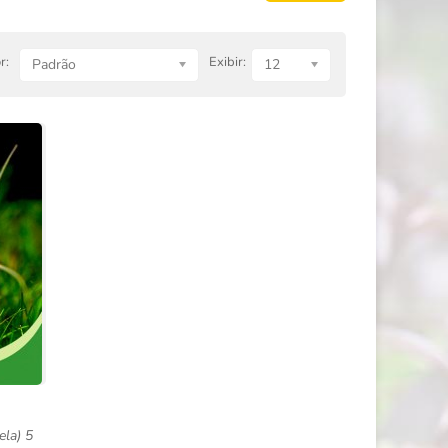
r:
Exibir:
Padrão
12
ela) 5