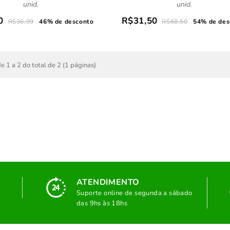
unid.
unid.
0
R$31,50
R$36,99
46% de desconto
R$68,50
54% de des
e 1 a 2 do total de 2 (1 páginas)
ATENDIMENTO
Suporte online de segunda a sábado
das 9hs às 18hs