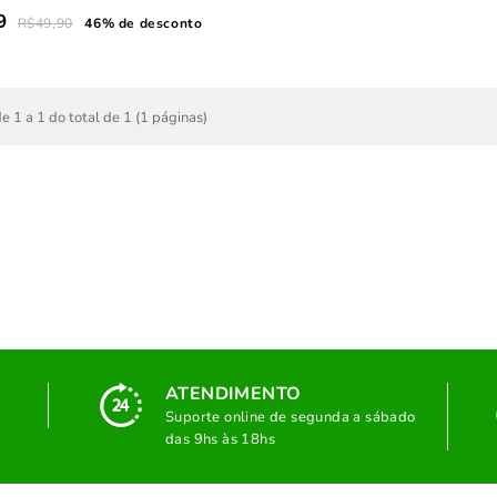
9
R$49,90
46% de desconto
e 1 a 1 do total de 1 (1 páginas)
ATENDIMENTO
Suporte online de segunda a sábado
das 9hs às 18hs