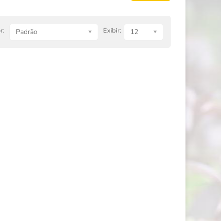
r:
Exibir:
Padrão
12