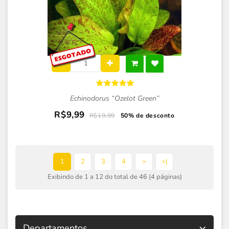
Echinodorus “Ozelot Green”
R$9,99
R$19,99
50% de desconto
1
2
3
4
>
>|
Exibindo de 1 a 12 do total de 46 (4 páginas)
Departamentos