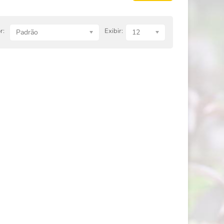
r:
Exibir:
Padrão
12