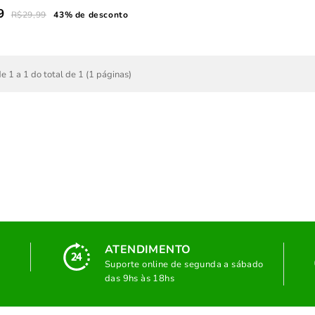
9
R$29,99
43% de desconto
e 1 a 1 do total de 1 (1 páginas)
ATENDIMENTO
Suporte online de segunda a sábado
das 9hs às 18hs