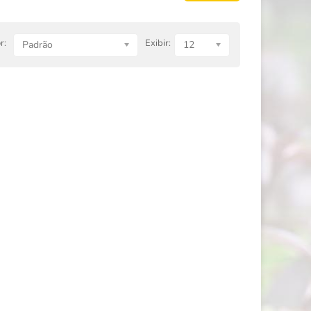
r:
Exibir:
Padrão
12