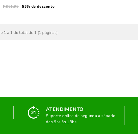
9
R$21,99
55% de desconto
e 1 a 1 do total de 1 (1 páginas)
ATENDIMENTO
Suporte online de segunda a sábado
das 9hs às 18hs