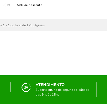
9
R$19,99
50% de desconto
e 1 a 1 do total de 1 (1 páginas)
ATENDIMENTO
Suporte online de segunda a sábado
das 9hs às 18hs