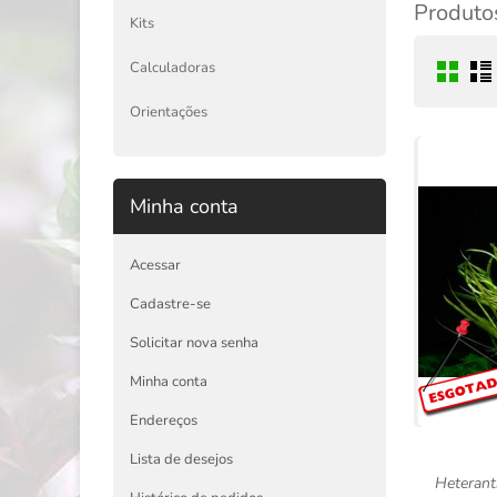
Produtos
Kits
Calculadoras
Orientações
Minha conta
Acessar
Cadastre-se
Solicitar nova senha
Minha conta
Endereços
Lista de desejos
Heterant