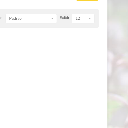
r:
Exibir:
Padrão
12