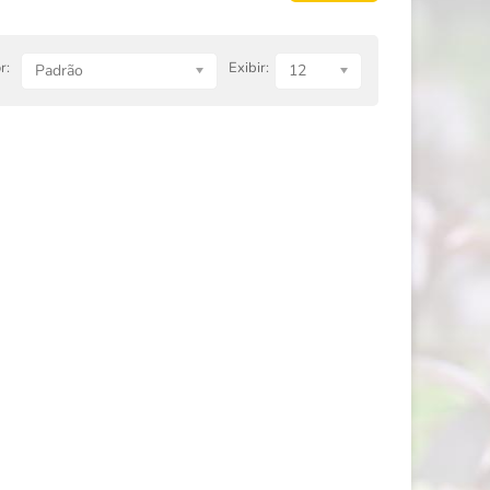
r:
Exibir:
Padrão
12