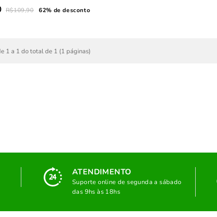
0
R$109,90
62% de desconto
e 1 a 1 do total de 1 (1 páginas)
ATENDIMENTO
Suporte online de segunda a sábado
das 9hs às 18hs