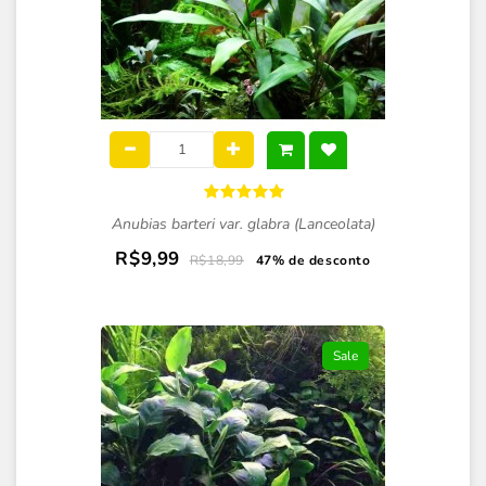
Anubias barteri var. glabra (Lanceolata)
R$9,99
R$18,99
47% de desconto
Sale