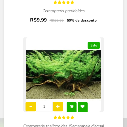
Ceratopteris pteridoides
R$9,99
R$19,99
50% de desconto
Sale
Ceratopteris thalictroides (Samambaia d'água)