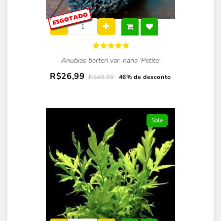
Anubias barteri var. nana 'Petite'
R$26,99
R$49,90
46% de desconto
Sale