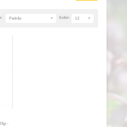
r:
Exibir:
Padrão
12
15g -