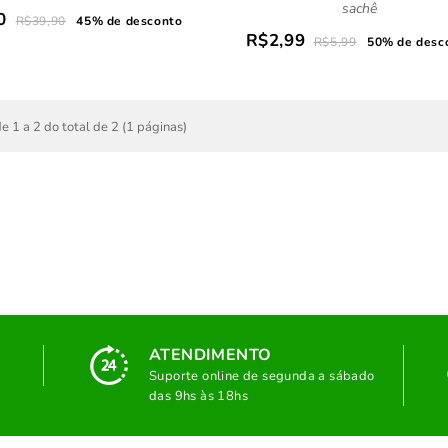
sachê
0
R$39,90
45% de desconto
R$2,99
R$5,99
50% de desc
e 1 a 2 do total de 2 (1 páginas)
ATENDIMENTO
Suporte online de segunda a sábado
das 9hs às 18hs