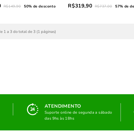
0
R$319,90
R$149,90
50% de desconto
R$737,00
57% de d
e 1 a 3 do total de 3 (1 páginas)
ATENDIMENTO
Suporte online de segunda a sábado
das 9hs às 18hs