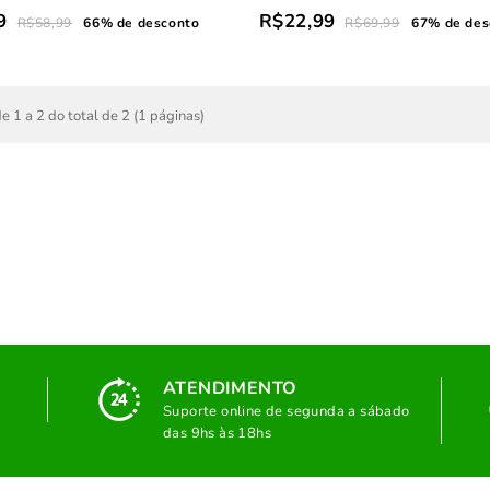
9
R$22,99
R$58,99
66% de desconto
R$69,99
67% de des
e 1 a 2 do total de 2 (1 páginas)
ATENDIMENTO
Suporte online de segunda a sábado
das 9hs às 18hs