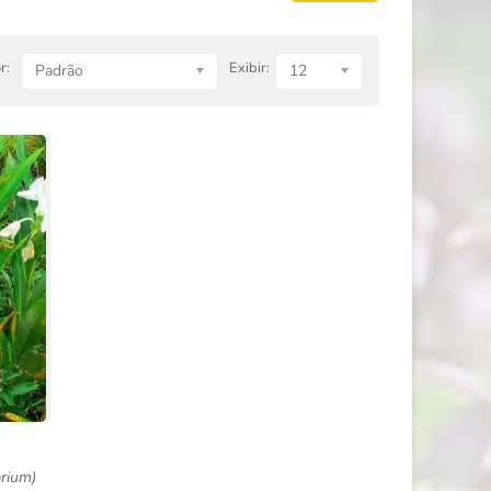
r:
Exibir:
Padrão
12
arium)