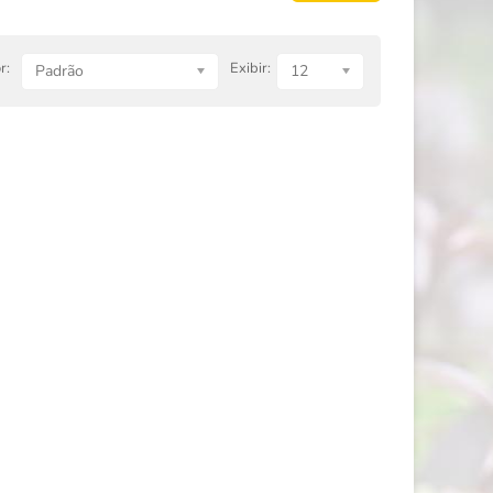
r:
Exibir:
Padrão
12