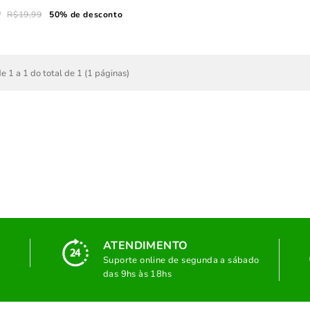
9
R$19,99
50% de desconto
e 1 a 1 do total de 1 (1 páginas)
ATENDIMENTO
Suporte online de segunda a sábado
das 9hs às 18hs