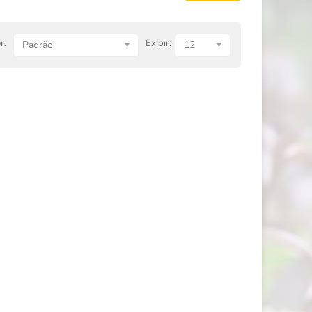
r:
Exibir:
Padrão
12