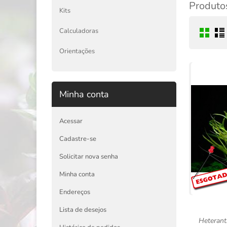
Produtos
Kits
Calculadoras
Orientações
Minha conta
Acessar
Cadastre-se
Solicitar nova senha
Minha conta
Endereços
Lista de desejos
Heterant