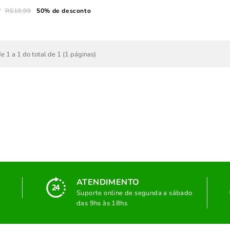
9
R$19,99
50% de desconto
e 1 a 1 do total de 1 (1 páginas)
ATENDIMENTO
Suporte online de segunda a sábado
das 9hs às 18hs