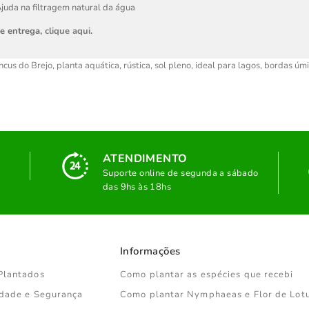
juda na filtragem natural da água
de entrega,
clique aqui
.
ncus do Brejo
,
planta aquática
,
rústica
,
sol pleno
,
ideal para lagos
,
bordas úm
ATENDIMENTO
Suporte online de segunda a sábado
das 9hs às 18hs
Informações
Plantados
Como plantar as espécies que recebi
cidade e Segurança
Como plantar Nymphaeas e Flor de Lot