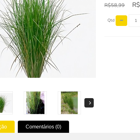
R$
R$58,99
Qtd
ção
Comentários (0)