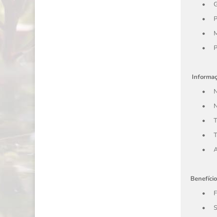
•
G
•
P
•
M
•
P
Informaç
•
N
•
N
•
T
•
T
•
A
Benefício
•
F
•
S