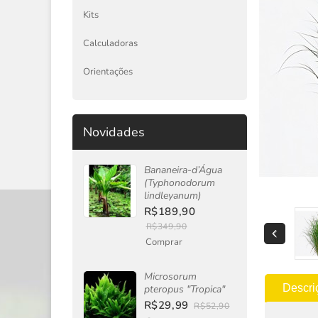
Kits
Calculadoras
Orientações
Novidades
Bananeira-d’Água
(Typhonodorum
lindleyanum)
R$189,90
R$349,90
Comprar
Microsorum
Descri
pteropus "Tropica"
R$29,99
R$52,90