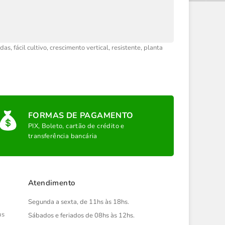
idas
,
fácil cultivo
,
crescimento vertical
,
resistente
,
planta
FORMAS DE PAGAMENTO
PIX, Boleto, cartão de crédito e
transferência bancária
Atendimento
Segunda a sexta, de 11hs às 18hs.
us
Sábados e feriados de 08hs às 12hs.