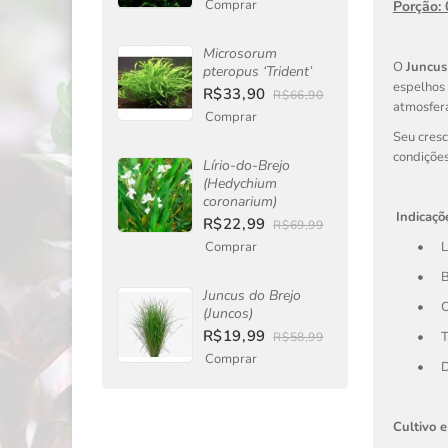
Comprar
Porção:
Microsorum
O
Juncus
pteropus ‘Trident’
espelhos 
R$33,90
R$66,90
atmosfera
Comprar
Seu cresc
condições
Lírio-do-Brejo
(Hedychium
coronarium)
Indicaçõ
R$22,99
R$69,99
Comprar
•
L
•
B
Juncus do Brejo
•
C
(Juncos)
R$19,99
•
T
R$58,99
Comprar
•
D
Cultivo e