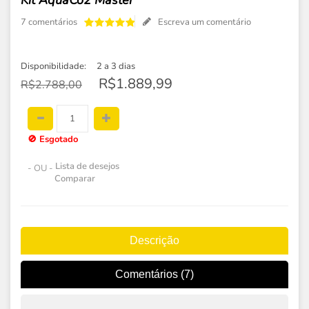
Kit AquaCo2 Master
7 comentários
Escreva um comentário
Disponibilidade:
2 a 3 dias
R$1.889,99
R$2.788,00
🚫
Esgotado
Lista de desejos
- OU -
Comparar
Descrição
Comentários (7)