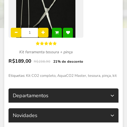
Kit ferramenta tesoura + pinça
R$189,00
R$238,90
21% de desconto
Etiquetas:
Kit CO2 completo
,
AquaCO2 Master
,
tesoura
,
pinça
,
kit
Departamentos
Novidades