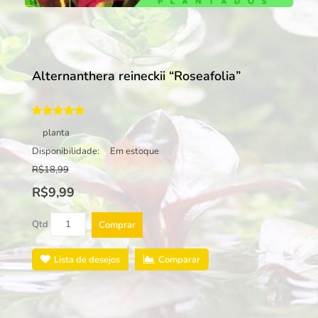
Alternanthera reineckii “Roseafolia”
planta
Disponibilidade:
Em estoque
R$18,99
R$9,99
Qtd
Comprar
Lista de desejos
Comparar