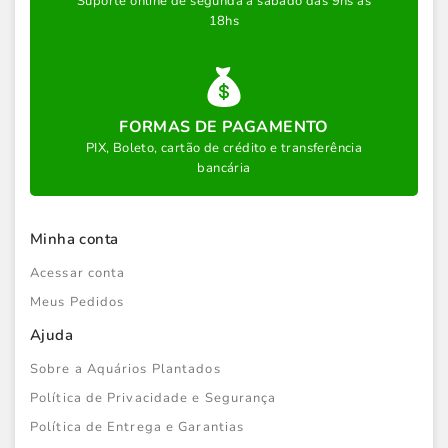
Suporte online de segunda a sábado das 9hs às
18hs
FORMAS DE PAGAMENTO
PIX, Boleto, cartão de crédito e transferência
bancária
Minha conta
Acessar conta
Meus Pedidos
Ajuda
Sobre a Aquários Plantados
Política de Privacidade e Segurança
Política de Entrega e Garantias