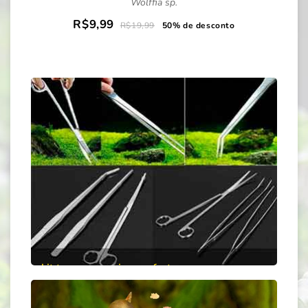
Wolffia sp.
R$9,99
R$19,99
50% de desconto
kit tesouras e pinças oferta
50% de desconto
Comprar
Aproveite essa oferta e leve seu kit