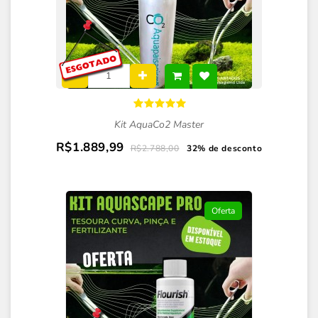
Kit AquaCo2 Master
R$1.889,99
R$2.788,00
32% de desconto
Oferta