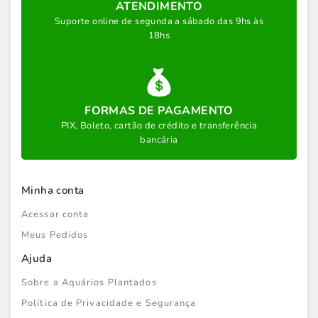
ATENDIMENTO
Suporte online de segunda a sábado das 9hs às
18hs
FORMAS DE PAGAMENTO
PIX, Boleto, cartão de crédito e transferência
bancária
Minha conta
Acessar conta
Meus Pedidos
Ajuda
Sobre a Aquários Plantados
Política de Privacidade e Segurança