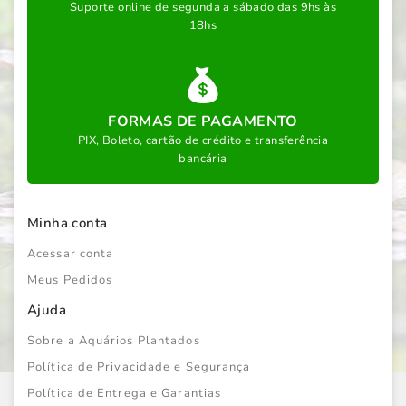
Suporte online de segunda a sábado das 9hs às
18hs
FORMAS DE PAGAMENTO
PIX, Boleto, cartão de crédito e transferência
bancária
Minha conta
Acessar conta
Meus Pedidos
Ajuda
Sobre a Aquários Plantados
Política de Privacidade e Segurança
Política de Entrega e Garantias