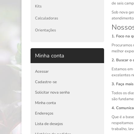
de seis camp
Kits
Sob nova ges
Calculadoras
atendimento,
Nossos
Orientações
1. Foco na q
Procuramos n
melhor exper
Minha conta
2. Buscar o 
Estamos em c
Acessar
excelentes ní
Cadastre-se
3. Faça mai
Solicitar nova senha
Todos os dias
são fundamen
Minha conta
4. Comunicaç
Endereços
Que é a base
respeitamos 
Lista de desejos
trabalho, le