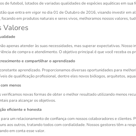
os de futebol, lotados de variadas qualidades de espécies aquáticas em sua
tão que entra em vigor no dia 01 de Outubro de 2016, visando investir em al
 focando em produtos naturais e seres vivos, melhoramos nossos valores, tudo 
 Valores
ualidade
ão apenas atender às suas necessidades, mas superar expectativas. Nosso in
iência de compra e atendimento. O objetivo principal é que você receba os pr
crescimento e compartilhar o aprendizado
onstante aprendizado. Proporcionamos diversas oportunidades para melhoria
veis de qualificação profissional, dentre eles novos biólogos, arquitetos, aqu
s com menos
 verificamos novas formas de obter o melhor resultado utilizando menos recurs
tais para alcançar os objetivos.
ão eficiente e honesta
 para um relacionamento de confiança com nossos colaboradores e clientes. Po
uns aos outros, tratando todos com cordialidade. Nossos gestores têm a re
vando em conta esse valor.