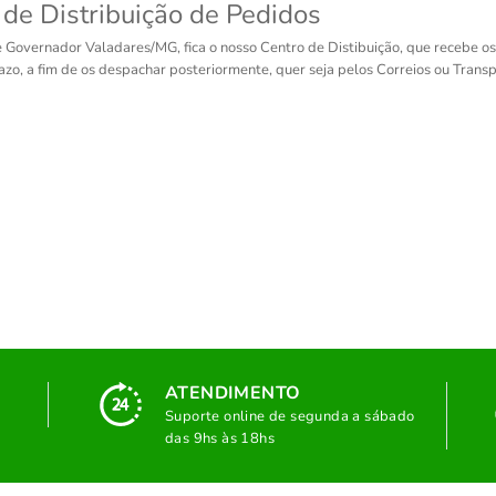
 de Distribuição de Pedidos
 Governador Valadares/MG, fica o nosso Centro de Distibuição, que recebe o
azo, a fim de os despachar posteriormente, quer seja pelos Correios ou Transp
ATENDIMENTO
Suporte online de segunda a sábado
das 9hs às 18hs