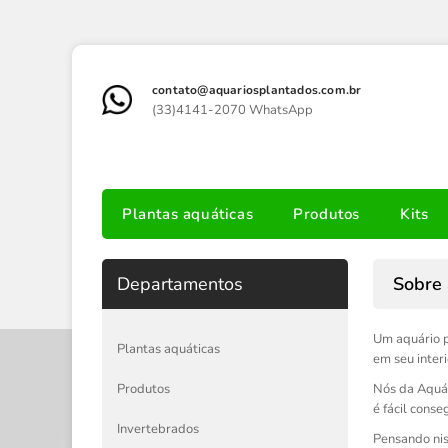
contato@aquariosplantados.com.br
(33)4141-2070 WhatsApp
Plantas aquáticas
Produtos
Kits
Departamentos
Sobre 
Um aquário p
Plantas aquáticas
em seu inter
Produtos
Nós da Aquár
é fácil cons
Invertebrados
Pensando nis