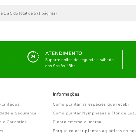
e 1 a 5 do total de 5 (1 páginas)
ATENDIMENTO
Suporte online de segunda a sábado
das 9hs às 18hs
Informações
Plantados
Como plantar as espécies que recebi
cidade e Segurança
Como plantar Nymphaeas e Flor de Lot
a e Garantias
Planta emersa x imersa
es
Porque colocar plantas aquáticas no aq