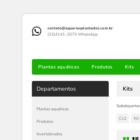
contato@aquariosplantados.com.br
(33)4141-2070 WhatsApp
Plantas aquáticas
Produtos
Kits
Departamentos
Kits
Subdeparta
Plantas aquáticas
Co2
Kit
Produtos
Invertebrados