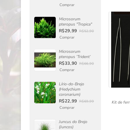
Comprar
Microsorum
pteropus "Tropica"
R$29,99
R$52,90
Comprar
Microsorum
pteropus ‘Trident’
R$33,90
R$66,90
Comprar
Lírio-do-Brejo
(Hedychium
coronarium)
R$22,99
R$69,99
Kit de fe
Comprar
Juncus do Brejo
(Juncos)