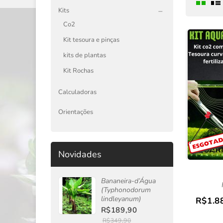
Kits
Co2
Kit tesoura e pinças
kits de plantas
Kit Rochas
Calculadoras
Orientações
Novidades
Bananeira-d’Água
(Typhonodorum
lindleyanum)
R$1.8
R$189,90
R$349,90