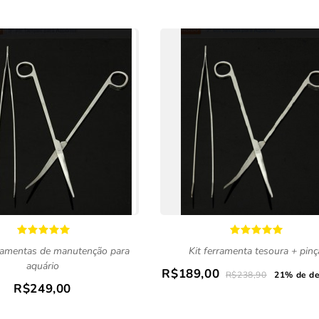
rramentas de manutenção para
Kit ferramenta tesoura + pinç
aquário
R$189,00
R$238,90
21% de d
R$249,00