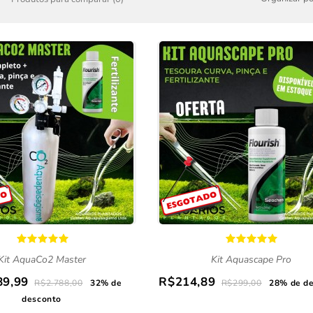
Kit AquaCo2 Master
Kit Aquascape Pro
89,99
R$214,89
R$2.788,00
32% de
R$299,00
28% de d
desconto