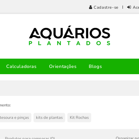
Cadastre-se
Ac
Calculadoras
Orientações
Blogs
mento:
 tesoura e pinças
kits de plantas
Kit Rochas
Organizar po
Produtos para comparar (0)