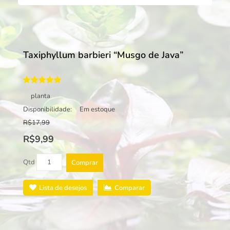
Taxiphyllum barbieri “Musgo de Java”
planta
Disponibilidade:
Em estoque
R$17,99
R$9,99
Qtd
Comprar
Lista de desejos
Comparar