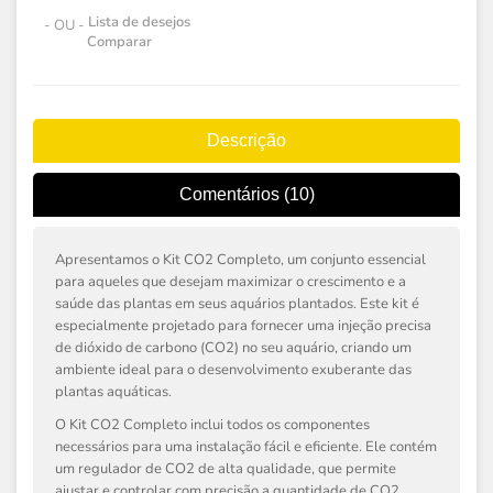
Lista de desejos
- OU -
Comparar
Descrição
Comentários (10)
Apresentamos o Kit CO2 Completo, um conjunto essencial
para aqueles que desejam maximizar o crescimento e a
saúde das plantas em seus aquários plantados. Este kit é
especialmente projetado para fornecer uma injeção precisa
de dióxido de carbono (CO2) no seu aquário, criando um
ambiente ideal para o desenvolvimento exuberante das
plantas aquáticas.
O Kit CO2 Completo inclui todos os componentes
necessários para uma instalação fácil e eficiente. Ele contém
um regulador de CO2 de alta qualidade, que permite
ajustar e controlar com precisão a quantidade de CO2