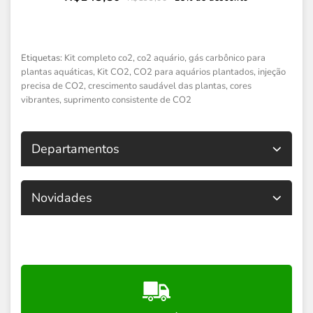
Etiquetas:
Kit completo co2
,
co2 aquário
,
gás carbônico para
plantas aquáticas
,
Kit CO2
,
CO2 para aquários plantados
,
injeção
precisa de CO2
,
crescimento saudável das plantas
,
cores
vibrantes
,
suprimento consistente de CO2
Departamentos
Novidades