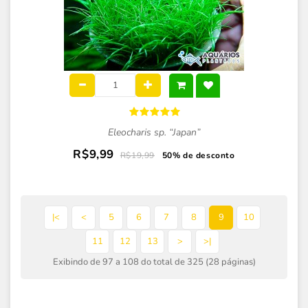
Eleocharis sp. “Japan”
R$9,99
R$19,99
50% de desconto
|<
<
5
6
7
8
9
10
11
12
13
>
>|
Exibindo de 97 a 108 do total de 325 (28 páginas)