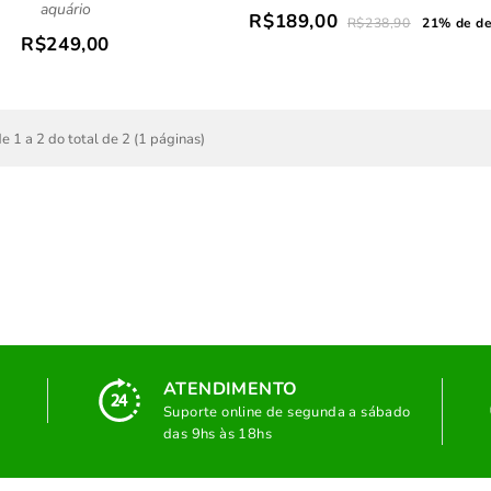
aquário
R$189,00
R$238,90
21% de d
R$249,00
e 1 a 2 do total de 2 (1 páginas)
ATENDIMENTO
Suporte online de segunda a sábado
das 9hs às 18hs