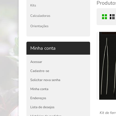
Produtos
Kits
Calculadoras
Orientações
Minha conta
Acessar
Cadastre-se
Solicitar nova senha
Minha conta
Endereços
Lista de desejos
Kit de fe