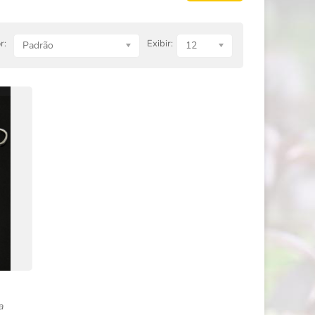
r:
Exibir:
Padrão
12
a