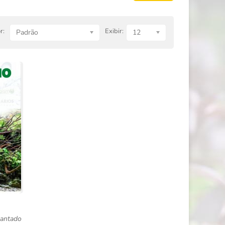
r:
Exibir:
Padrão
12
lantado