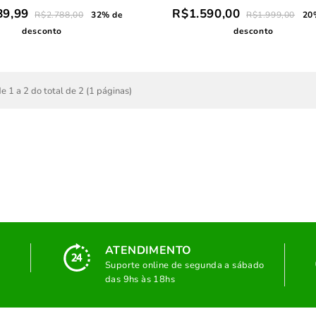
89,99
R$1.590,00
R$2.788,00
32% de
R$1.999,00
20
desconto
desconto
e 1 a 2 do total de 2 (1 páginas)
ATENDIMENTO
Suporte online de segunda a sábado
das 9hs às 18hs