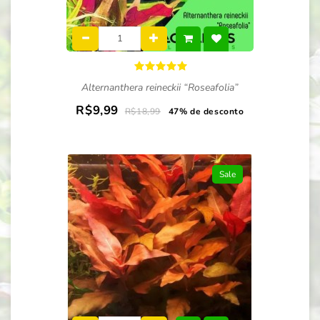
Alternanthera reineckii “Roseafolia”
R$9,99
R$18,99
47% de desconto
Sale