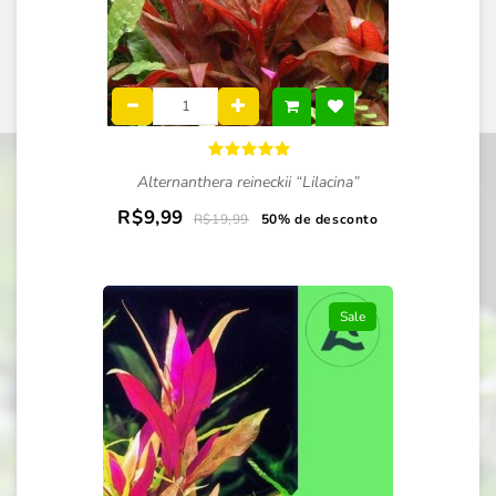
Alternanthera reineckii “Lilacina”
R$9,99
R$19,99
50% de desconto
Sale