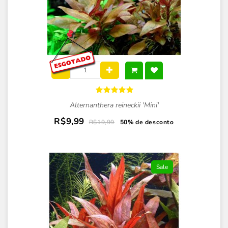
Alternanthera reineckii 'Mini'
R$9,99
R$19,99
50% de desconto
Sale