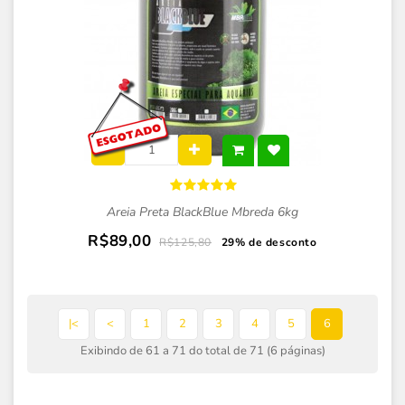
Areia Preta BlackBlue Mbreda 6kg
R$89,00
R$125,80
29% de desconto
|<
<
1
2
3
4
5
6
Exibindo de 61 a 71 do total de 71 (6 páginas)