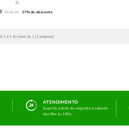
1L
0
R$36,90
27% de desconto
e 1 a 1 do total de 1 (1 páginas)
ATENDIMENTO
Suporte online de segunda a sábado
das 9hs às 18hs