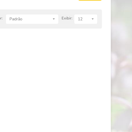
r:
Exibir:
Padrão
12