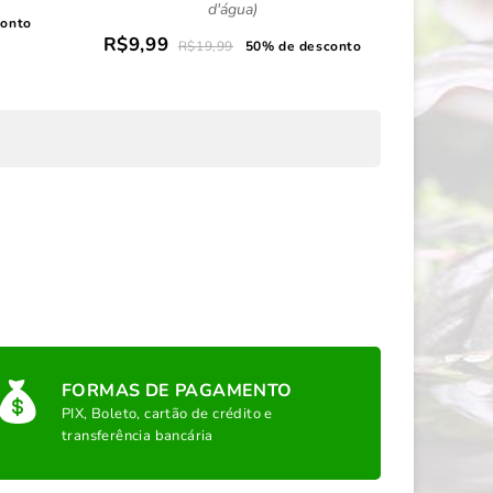
d'água)
conto
R$9,99
R$19,99
50% de desconto
FORMAS DE PAGAMENTO
PIX, Boleto, cartão de crédito e
transferência bancária