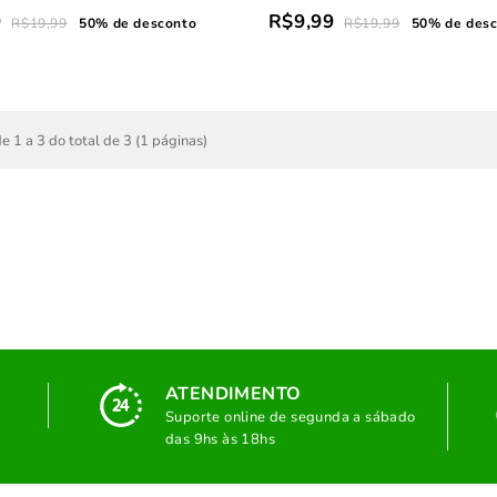
9
R$9,99
R$19,99
50% de desconto
R$19,99
50% de des
e 1 a 3 do total de 3 (1 páginas)
ATENDIMENTO
Suporte online de segunda a sábado
das 9hs às 18hs