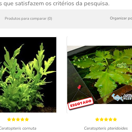
 que satisfazem os critérios da pesquisa.
Organizar po
Produtos para comparar (0)
Ceratopteris cornuta
Ceratopteris pteridoides