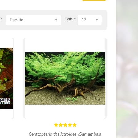
r:
Exibir:
Padrão
12
Ceratopteris thalictroides (Samambaia