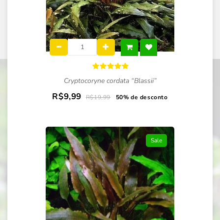
Cryptocoryne cordata “Blassii”
R$9,99
R$19,99
50% de desconto
Sale