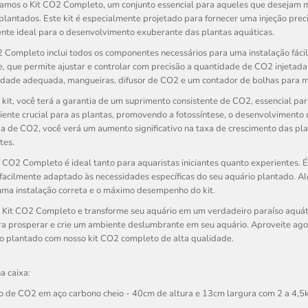
amos o Kit CO2 Completo, um conjunto essencial para aqueles que desejam m
plantados. Este kit é especialmente projetado para fornecer uma injeção prec
nte ideal para o desenvolvimento exuberante das plantas aquáticas.
 Completo inclui todos os componentes necessários para uma instalação fácil
, que permite ajustar e controlar com precisão a quantidade de CO2 injetada n
dade adequada, mangueiras, difusor de CO2 e um contador de bolhas para mo
kit, você terá a garantia de um suprimento consistente de CO2, essencial pa
iente crucial para as plantas, promovendo a fotossíntese, o desenvolvimento d
a de CO2, você verá um aumento significativo na taxa de crescimento das pla
tes.
 CO2 Completo é ideal tanto para aquaristas iniciantes quanto experientes.
facilmente adaptado às necessidades específicas do seu aquário plantado. Al
uma instalação correta e o máximo desempenho do kit.
o Kit CO2 Completo e transforme seu aquário em um verdadeiro paraíso aquáti
ra prosperar e crie um ambiente deslumbrante em seu aquário. Aproveite ago
o plantado com nosso kit CO2 completo de alta qualidade.
a caixa:
ro de CO2 em aço carbono cheio - 40cm de altura e 13cm largura com 2 a 4,