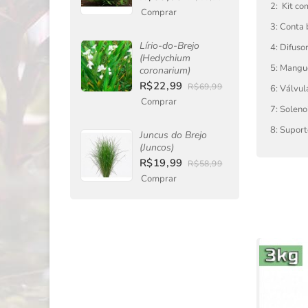
2: Kit c
Comprar
3: Conta
Lírio-do-Brejo
4: Difuso
(Hedychium
5: Mangu
coronarium)
R$22,99
R$69,99
6: Válvul
Comprar
7: Solen
8: Suport
Juncus do Brejo
(Juncos)
R$19,99
R$58,99
Comprar