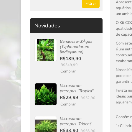
Apresent
Filtrar
aquários 
um ambie
O Kit CO2
Novidades
qualidade
de capaci
Bananeira-d’Água
Com este 
(Typhonodorum
é um nutr
lindleyanum)
controlad
R$189,90
exuberan
R$349,90
Nosso Kit
Comprar
pode ser 
garantir 
Microsorum
Invista n
pteropus "Tropica"
ideais pa
R$29,99
R$52,90
aquarism
Comprar
Contém n
Microsorum
pteropus ‘Trident’
1: Cilind
R$33,90
R$66,90