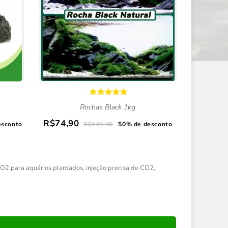
Rochas Black 1kg
Fertili
nutriente
R$74,90
esconto
R$149,90
50% de desconto
R$21,
O2 para aquários plantados
,
injeção precisa de CO2
,