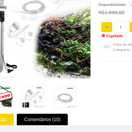
Disponibilidade:
R$1.999,00
🚫
Esgotado
Lista de d
- OU -
Comparar
ção
Comentários (10)