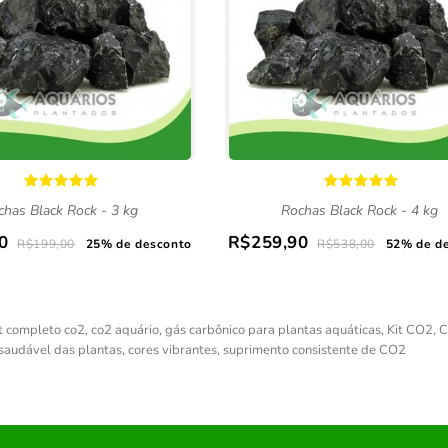
chas Black Rock - 3 kg
Rochas Black Rock - 4 kg
0
R$259,90
R$199,00
25% de desconto
R$538,00
52% de d
t completo co2
,
co2 aquário
,
gás carbônico para plantas aquáticas
,
Kit CO2
,
C
saudável das plantas
,
cores vibrantes
,
suprimento consistente de CO2