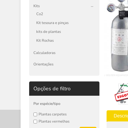
Kits
Co2
Kit tesoura e pinças
kits de plantas
Kit Rochas
Calculadoras
Orientações
Opções de filtro
Por espécie/tipo
Plantas carpetes
Descri
Plantas vermelhas