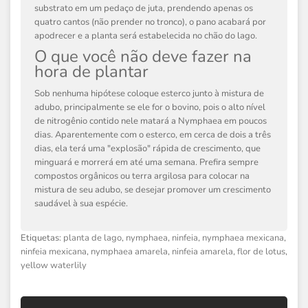
substrato em um pedaço de juta, prendendo apenas os
quatro cantos (não prender no tronco), o pano acabará por
apodrecer e a planta será estabelecida no chão do lago.
O que você não deve fazer na
hora de plantar
Sob nenhuma hipótese coloque esterco junto à mistura de
adubo, principalmente se ele for o bovino, pois o alto nível
de nitrogênio contido nele matará a Nymphaea em poucos
dias. Aparentemente com o esterco, em cerca de dois a três
dias, ela terá uma "explosão" rápida de crescimento, que
minguará e morrerá em até uma semana. Prefira sempre
compostos orgânicos ou terra argilosa para colocar na
mistura de seu adubo, se desejar promover um crescimento
saudável à sua espécie.
Etiquetas:
planta de lago
,
nymphaea
,
ninfeia
,
nymphaea mexicana
,
ninfeia mexicana
,
nymphaea amarela
,
ninfeia amarela
,
flor de lotus
,
yellow waterlily