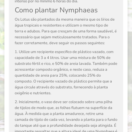
intenso por no mínimo 6 horas do dia.
Como plantar Nymphaeas
Os Lotus são plantados da mesma maneira que os lírios de
água tropicais e resistentes e utilizam o mesmo tipo de
terra e adubos. Para que cresçam de uma forma saudável, é
necessário que sejam meticulosamente tratados. Para o
fazer corretamente, deve seguir os passos seguintes:
1. Utilize um recipiente especifico de plástico vazado, com
capacidade de 3 a 4 litros. Usar uma mistura de 50% de
substrato fértil e rico, e 50% de areia lavada. Também pode
acrescentar composto orgânico, e neste caso, reduza a
quantidade de areia para 25%, colocando 25% do
composto. O recipiente vazado de plástico permite que a
água circule através do substrato, fornecendo à planta
oxigênio e nutrientes.
2. Inicialmente, o vaso deve ser colocado sobre uma pilha
de tijolos de modo que, as folhas flutuem na superfície da
água. À medida que a planta amadurece, retire uma
camada de tijolo de cada vez, levando a planta para o fundo
do tanque até que a profundidade desejada seja atingida. É
importante ressaltar que a altura ideal de uma
Nymphaea
é