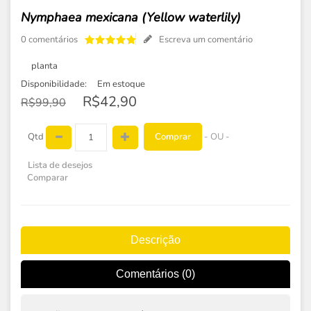
Nymphaea mexicana (Yellow waterlily)
0 comentários
Escreva um comentário
planta
Disponibilidade:
Em estoque
R$42,90
R$99,90
Comprar
Qtd
- OU -
Lista de desejos
Comparar
Descrição
Comentários (0)