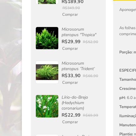
R$189,90
R$349,90
Aponogeto
Comprar
As folhas
Microsorum
comprimen
pteropus "Tropica"
R$29,99
R$52,90
Comprar
Porção: 
Microsorum
pteropus ‘Trident’
ESPECIF
R$33,90
R$66,90
Tamanho
Comprar
Crescime
Lírio-do-Brejo
pH:
6.0 a
(Hedychium
Tempera
coronarium)
R$22,99
R$69,99
Iluminaçã
Comprar
Manuten
Plantio:
m