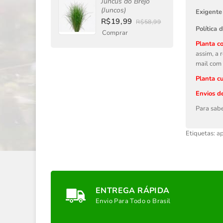
Juncus do Brejo
(Juncos)
Exigente
R$19,99
R$58,99
Política 
Comprar
Planta co
assim, a 
mail com 
Planta cu
Envios d
Para sabe
Etiquetas:
ap
ENTREGA RÁPIDA
Envio Para Todo o Brasil