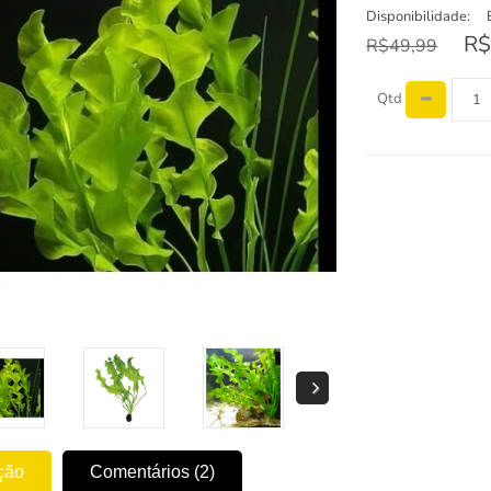
Disponibilidade:
R$
R$49,99
Qtd
ção
Comentários (2)