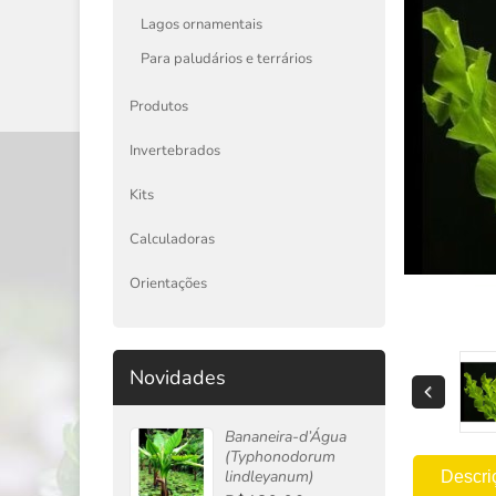
Lagos ornamentais
Para paludários e terrários
Produtos
Invertebrados
Kits
Calculadoras
Orientações
Novidades
Bananeira-d’Água
(Typhonodorum
lindleyanum)
Descri