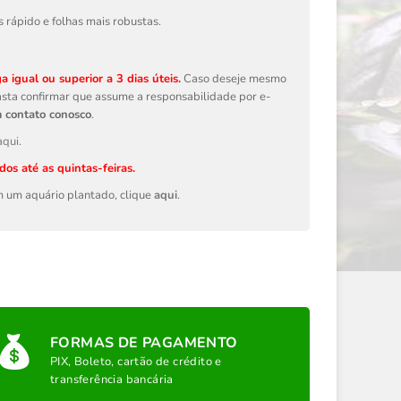
rápido e folhas mais robustas.
 igual ou superior a 3 dias úteis.
Caso deseje mesmo
 Basta confirmar que assume a responsabilidade por e-
m contato conosco
.
aqui
.
os até as quintas-feiras.
em um aquário plantado, clique
aqui
.
FORMAS DE PAGAMENTO
PIX, Boleto, cartão de crédito e
transferência bancária