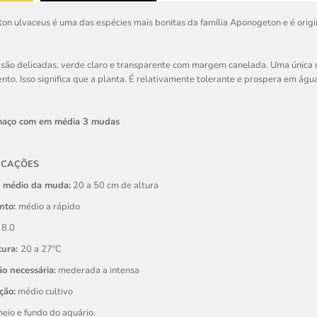
n ulvaceus é uma das espécies mais bonitas da família Aponogeton e é orig
 são delicadas, verde claro e transparente com margem canelada. Uma única 
to. Isso significa que a planta. É relativamente tolerante e prospera em águ
maço com em média 3 mudas
ICAÇÕES
 médio da muda:
20 a 50 cm de altura
nto:
médio a rápido
 8.0
tura:
20 a 27ºC
o necessária:
mederada a intensa
ção:
médio cultivo
eio e fundo do aquário.