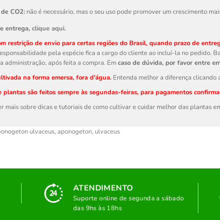
 de CO2:
não é necessário, mas o seu uso pode promover um crescimento mais 
de entrega,
clique aqui
.
m restrição de envio para certas regiões do Brasil, quando prazo de entrega
responsabilidade pela espécie fica a cargo do cliente ao incluí-la no pedido.
a administração, após feita a compra. Em
caso de dúvida, por favor entre e
ltivada na forma emersa, fora d'água.
Entenda melhor a diferença clicando
e plantas são feitos sempre às segundas-feiras, para pagamentos confirmad
r mais sobre dicas e tutoriais de como cultivar e cuidar melhor das plantas 
onogeton ulvaceus
,
aponogeton
,
ulvaceus
ATENDIMENTO
Suporte online de segunda a sábado
das 9hs às 18hs