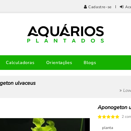
Cadastre-se
Ac
Calculadoras
Orientações
Blogs
geton ulvaceus
Low
Aponogeton u
2 com
planta