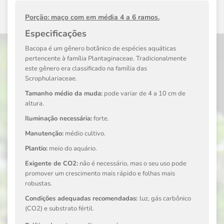
Porção: maço com em média 4 a 6 ramos.
Especificações
Bacopa
é um gênero botânico de espécies aquáticas
pertencente à família
Plantaginaceae
. Tradicionalmente
este gênero era classificado na família das
Scrophulariaceae
.
Tamanho médio da muda:
pode variar de 4 a 10 cm de
altura.
Iluminação necessária:
forte.
Manutenção:
médio cultivo.
Plantio:
meio do aquário.
Exigente de CO2:
não é necessário, mas o seu uso pode
promover um crescimento mais rápido e folhas mais
robustas.
Condições adequadas recomendadas:
luz, gás carbônico
(CO2) e substrato fértil.