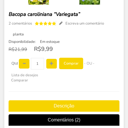
Bacopa caroliniana “Variegata”
2 comentários
Escreva um comentário
planta
Disponibilidade:
Em estoque
R$9,99
R$21,99
Comprar
Qtd
- OU -
Lista de desejos
Comparar
Descrição
Comentários (2)