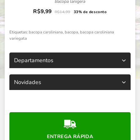
Bacopa lanigera
R$9,99
R$14,99
33% de desconto
Etiquetas:
bacopa caroliniana
,
bacopa
,
bacopa caroliniana
variegata
Departamentos
Novidades
ENTREGA RÁPIDA