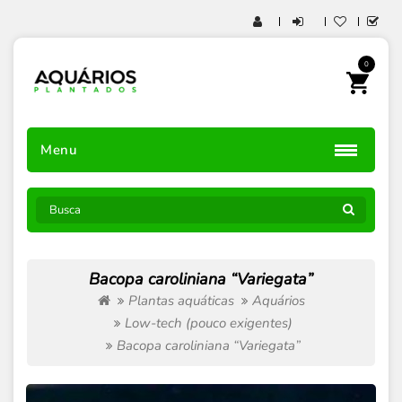
0
Menu
Bacopa caroliniana “Variegata”
Plantas aquáticas
Aquários
Low-tech (pouco exigentes)
Bacopa caroliniana “Variegata”