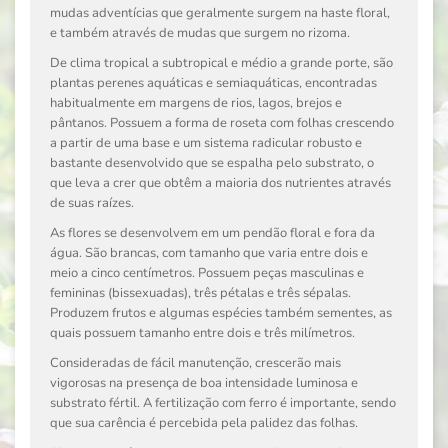
mudas adventícias que geralmente surgem na haste floral,
e também através de mudas que surgem no rizoma.
De clima tropical a subtropical e médio a grande porte, são
plantas perenes aquáticas e semiaquáticas, encontradas
habitualmente em margens de rios, lagos, brejos e
pântanos. Possuem a forma de roseta com folhas crescendo
a partir de uma base e um sistema radicular robusto e
bastante desenvolvido que se espalha pelo substrato, o
que leva a crer que obtêm a maioria dos nutrientes através
de suas raízes.
As flores se desenvolvem em um pendão floral e fora da
água. São brancas, com tamanho que varia entre dois e
meio a cinco centímetros. Possuem peças masculinas e
femininas (bissexuadas), três pétalas e três sépalas.
Produzem frutos e algumas espécies também sementes, as
quais possuem tamanho entre dois e três milímetros.
Consideradas de fácil manutenção, crescerão mais
vigorosas na presença de boa intensidade luminosa e
substrato fértil. A fertilização com ferro é importante, sendo
que sua carência é percebida pela palidez das folhas.