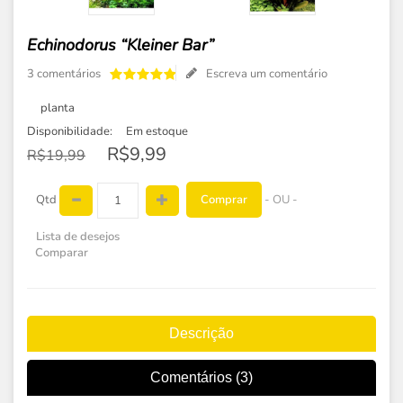
Echinodorus “Kleiner Bar”
3 comentários
Escreva um comentário
planta
Disponibilidade:
Em estoque
R$9,99
R$19,99
Comprar
Qtd
- OU -
Lista de desejos
Comparar
Descrição
Comentários (3)