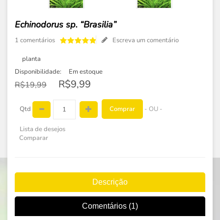
Echinodorus sp. “Brasilia”
1 comentários
Escreva um comentário
planta
Disponibilidade:
Em estoque
R$9,99
R$19,99
Comprar
Qtd
- OU -
Lista de desejos
Comparar
Descrição
Comentários (1)