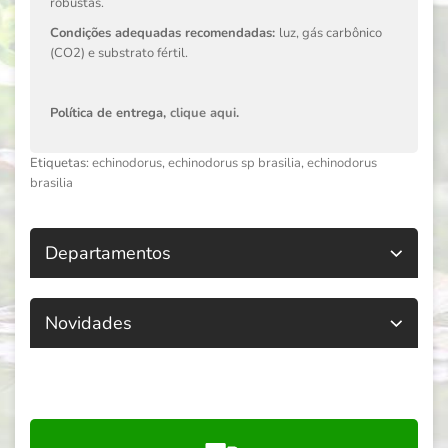
robustas.
Condições adequadas recomendadas:
luz, gás carbônico
(CO2) e substrato fértil.
Política de entrega,
clique aqui
.
Etiquetas:
echinodorus
,
echinodorus sp brasilia
,
echinodorus
brasilia
Departamentos
Novidades