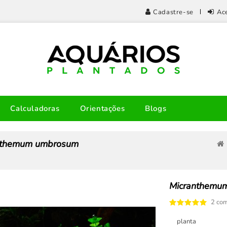
Cadastre-se
Ac
Calculadoras
Orientações
Blogs
nthemum umbrosum
Micranthemu
2 com
planta