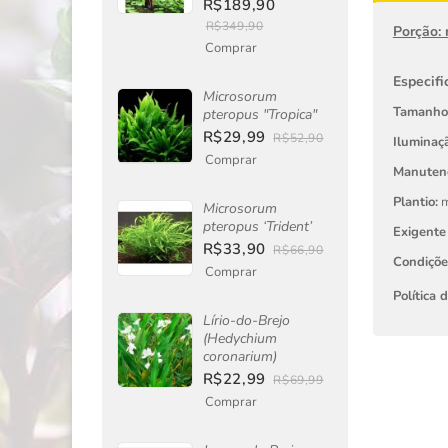
R$189,90
R$349,90
Porção:
Comprar
Especifi
Microsorum
Tamanho
pteropus "Tropica"
R$29,99
R$52,90
Iluminaçã
Comprar
Manuten
Plantio:
m
Microsorum
pteropus ‘Trident’
Exigente
R$33,90
R$66,90
Condiçõ
Comprar
Política 
Lírio-do-Brejo
(Hedychium
coronarium)
R$22,99
R$69,99
Comprar