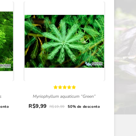
s
Myriophyllum aquaticum “Green”
R$9,99
R$9,9
conto
R$19,99
50% de desconto