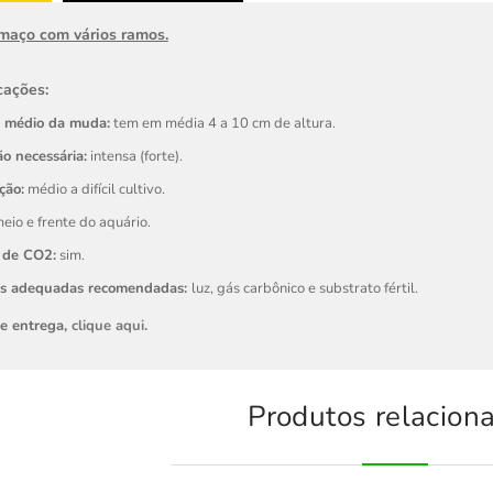
 maço com vários ramos.
cações:
 médio da muda:
tem em média 4 a 10 cm de altura.
o necessária:
intensa (forte).
ção:
médio a difícil cultivo.
eio e frente do aquário.
 de CO2:
sim.
es adequadas recomendadas:
luz, gás carbônico e substrato fértil.
de entrega,
clique aqui
.
Produtos relacion