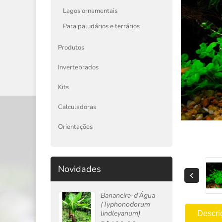
Lagos ornamentais
Para paludários e terrários
Produtos
Invertebrados
Kits
Calculadoras
Orientações
Novidades
Bananeira-d’Água
(Typhonodorum
lindleyanum)
Descri