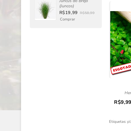
Juncus do Brejo
(Juncos)
R$19,99
R$58,99
Comprar
Hem
R$9,9
Etiquetas:
pl