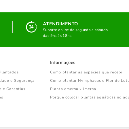
ATENDIMENTO
Suporte online de segunda a sábado
das 9hs às 18hs
Informações
Plantados
Como plantar as espécies que recebi
cidade e Segurança
Como plantar Nymphaeas e Flor de Lot
a e Garantias
Planta emersa x imersa
es
Porque colocar plantas aquáticas no aq