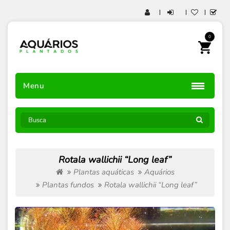
0
Menu
Rotala wallichii “Long leaf”
Plantas aquáticas
Aquários
Plantas fundos
Rotala wallichii “Long leaf”