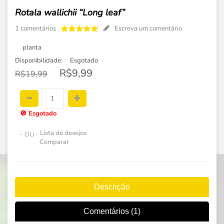
Rotala wallichii “Long leaf”
1 comentários
Escreva um comentário
planta
Disponibilidade:
Esgotado
R$9,99
R$19,99
🚫
Esgotado
Lista de desejos
- OU -
Comparar
Descrição
Comentários (1)