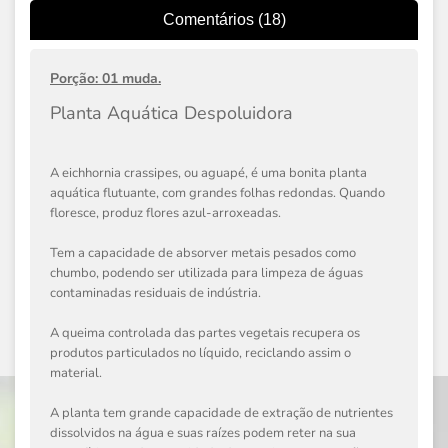
Comentários (18)
Porção: 01 muda.
Planta Aquática Despoluidora
A eichhornia crassipes, ou aguapé, é uma bonita planta
aquática flutuante, com grandes folhas redondas. Quando
floresce, produz flores azul-arroxeadas.
Tem a capacidade de absorver metais pesados como
chumbo, podendo ser utilizada para limpeza de águas
contaminadas residuais de indústria.
A queima controlada das partes vegetais recupera os
produtos particulados no líquido, reciclando assim o
material.
A planta tem grande capacidade de extração de nutrientes
dissolvidos na água e suas raízes podem reter na sua