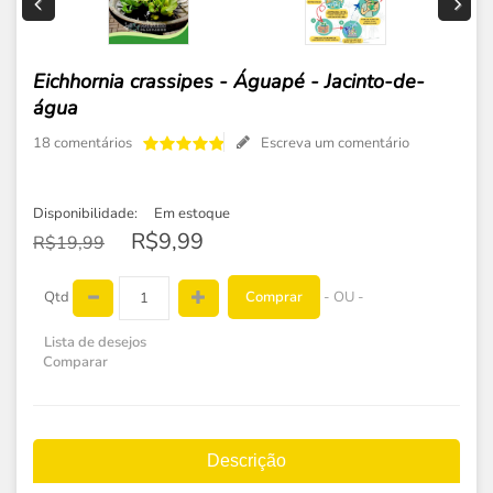
Eichhornia crassipes - Águapé - Jacinto-de-
água
18 comentários
Escreva um comentário
Disponibilidade:
Em estoque
R$9,99
R$19,99
Comprar
Qtd
- OU -
Lista de desejos
Comparar
Descrição