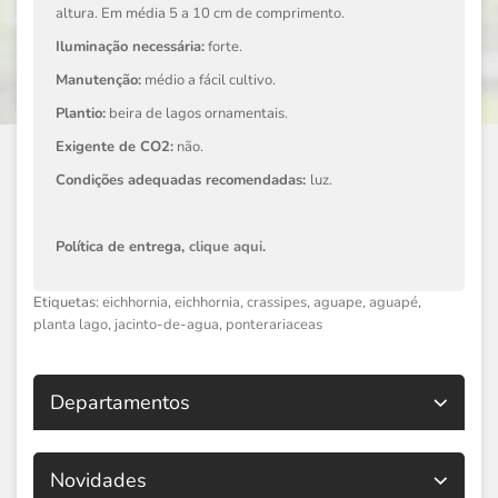
altura. Em média 5 a 10 cm de comprimento.
Iluminação necessária:
forte.
Manutenção:
médio a fácil cultivo.
Plantio:
beira de lagos ornamentais.
Exigente de CO2:
não.
Condições adequadas recomendadas:
luz.
Política de entrega,
clique aqui
.
Etiquetas:
eichhornia
,
eichhornia
,
crassipes
,
aguape
,
aguapé
,
planta lago
,
jacinto-de-agua
,
ponterariaceas
Departamentos
Novidades