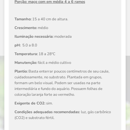
Porção: maço com em média 4 a 6 ramos
Tamanho:
15 a 40 cm de altura.
Crescimento:
médio
Iluminação necessária:
moderada
pH:
5.0 a 8.0
Temperatura:
18 a 28ºC
Manutenção:
fácil a médio cultivo
Plantio:
Basta enterrar poucos centímetros de seu caule,
cuidadosamente, no substrato. Plantada em grupos,
formam um belo visual. Podem ser usadas na parte
intermediária e fundo do aquário. Possuem folhas de
coloração laranja forte ao vermelho.
Exigente de CO2:
sim.
Condições adequadas recomendadas:
luz, gás carbônico
(CO2) e substrato fértil.