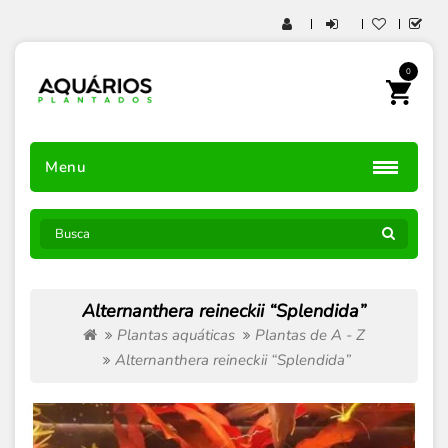
0
Menu
Alternanthera reineckii “Splendida”
Plantas aquáticas
Plantas de A - Z
Alternanthera reineckii “Splendida”