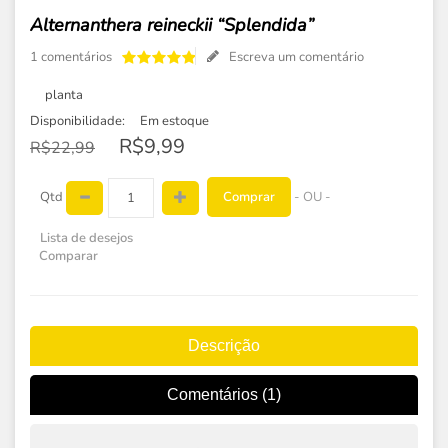
Alternanthera reineckii “Splendida”
1 comentários
Escreva um comentário
planta
Disponibilidade:
Em estoque
R$9,99
R$22,99
Comprar
Qtd
- OU -
Lista de desejos
Comparar
Descrição
Comentários (1)