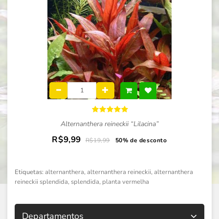
Alternanthera reineckii “Lilacina”
R$9,99
R$19,99
50% de desconto
Etiquetas:
alternanthera
,
alternanthera reineckii
,
alternanthera
reineckii splendida
,
splendida
,
planta vermelha
Departamentos