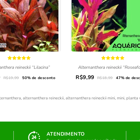
anthera reineckii “Lilacina”
Alternanthera reineckii “Roseafo
9
R$9,99
R$19,99
50% de desconto
R$18,99
47% de des
ternanthera
,
alternanthera reineckii
,
alternanthera reineckii mini
,
mini
,
planta
ATENDIMENTO