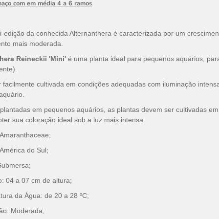
maço com em média 4 a 6 ramos
i-edição da conhecida Alternanthera é caracterizada por um crescime
ento mais moderada.
hera Reineckii 'Mini'
é uma planta ideal para pequenos aquários, par
rente).
 facilmente cultivada em condições adequadas com iluminação intensa
aquário.
lantadas ​​em pequenos aquários, as plantas devem ser cultivadas em
bter sua coloração ideal sob a luz mais intensa.
: Amaranthaceae;
América do Sul;
 Submersa;
 04 a 07 cm de altura;
ura da Água: de 20 a 28 ºC;
ção: Moderada;