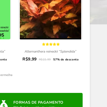
lia”
Alternanthera reineckii “Splendida”
Alternanthe
R$9,99
R$9,9
conto
R$22,99
57% de desconto
 vermelha
FORMAS DE PAGAMENTO