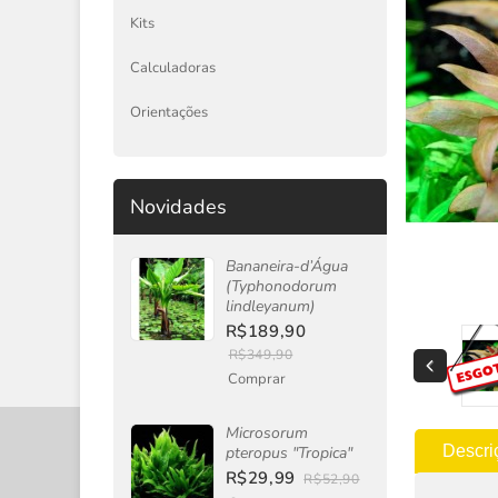
Kits
Calculadoras
Orientações
Novidades
Bananeira-d’Água
(Typhonodorum
lindleyanum)
R$189,90
R$349,90
Comprar
Microsorum
Descri
pteropus "Tropica"
R$29,99
R$52,90