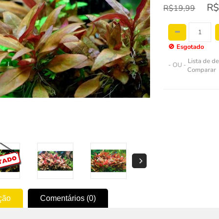
R$
R$19,99
🚫
Esgotado
Lista de d
- OU -
Comparar
ção
Comentários (0)