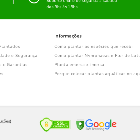
Suporte online de segunda a sábado
das 9hs às 18hs
Informações
Plantados
Como plantar as espécies que recebi
cidade e Segurança
Como plantar Nymphaeas e Flor de Lot
a e Garantias
Planta emersa x imersa
es
Porque colocar plantas aquáticas no aq
uções)