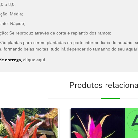
,0 a 8,0;
ção: Média;
nto: Rápido;
ão: Se reproduz através de corte e replantio dos ramos;
 São plantas para serem plantadas na parte intermediária do aquário, 
, formando belas moites, tudo irá depender do tamanho do seu aquári
 de entrega,
clique aqui
.
Produtos relacion