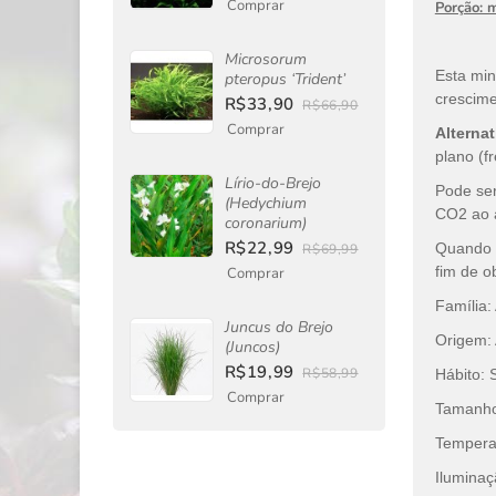
Comprar
Porção: 
Microsorum
Esta min
pteropus ‘Trident’
crescim
R$33,90
R$66,90
Comprar
Alternat
plano (f
Lírio-do-Brejo
Pode ser
(Hedychium
CO2 ao 
coronarium)
R$22,99
Quando p
R$69,99
fim de o
Comprar
Família
Juncus do Brejo
Origem: 
(Juncos)
R$19,99
R$58,99
Hábito:
Comprar
Tamanho:
Temperat
Ilumina