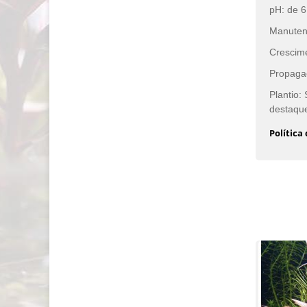
pH: de 6
Manuten
Crescime
Propagaç
Plantio:
destaque
Política