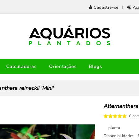
Cadastre-se
Ac
Calculadoras
Orientações
Blogs
nthera reineckii 'Mini'
Alternanthera 
0 com
planta
Disponibilidade: