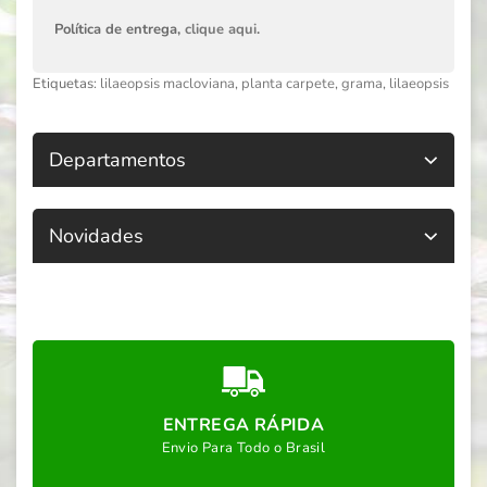
Política de entrega,
clique aqui
.
Etiquetas:
lilaeopsis macloviana
,
planta carpete
,
grama
,
lilaeopsis
Departamentos
Novidades
ENTREGA RÁPIDA
Envio Para Todo o Brasil