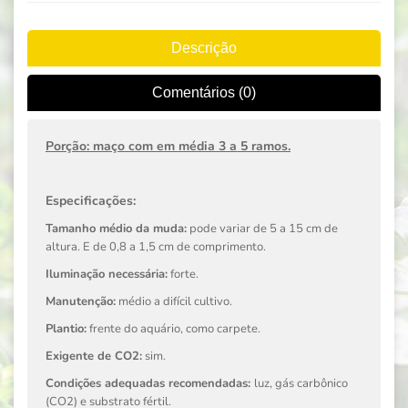
Descrição
Comentários (0)
Porção: maço com em média 3 a 5 ramos.
Especificações:
Tamanho médio da muda:
pode variar de 5 a 15 cm de
altura. E de 0,8 a 1,5 cm de comprimento.
Iluminação necessária:
forte.
Manutenção:
médio a difícil cultivo.
Plantio:
frente do aquário, como carpete.
Exigente de CO2:
sim.
Condições adequadas recomendadas:
luz, gás carbônico
(CO2) e substrato fértil.