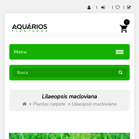
0
Menu
Lilaeopsis macloviana
Plantas carpete
Lilaeopsis macloviana