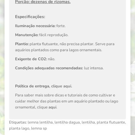
Porção:
dezenas de rizomas.
Especificações:
Iluminação necessária:
forte.
Manutenção:
fácil reprodução.
Plantio:
planta flutuante, não precisa plantar. Serve para
aquários plantados como para lagos ornamentais.
Exigente de CO2:
não.
Condições adequadas recomendadas:
luz intensa.
Política de entrega,
clique aqui
.
Para saber mais sobre dicas e tutoriais de como cultivar e
cuidar melhor das plantas em um aquário plantado ou lago
ornamental, clique
aqui
.
Etiquetas:
lemna lentilha
,
lentilha dagua
,
lentilha
,
planta flutuante
,
planta lago
,
lemna sp