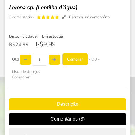
Lemna sp. (Lentilha d'água)
3 comentários
Escreva um comentário
Disponibilidade:
Em estoque
R$9,99
R$24,99
Comprar
Qtd
- OU -
Lista de desejos
Comparar
Descrição
Comentários (3)