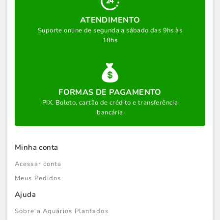
ATENDIMENTO
Suporte online de segunda a sábado das 9hs às
18hs
FORMAS DE PAGAMENTO
PIX, Boleto, cartão de crédito e transferência
bancária
Minha conta
Acessar conta
Meus Pedidos
Ajuda
Sobre a Aquários Plantados