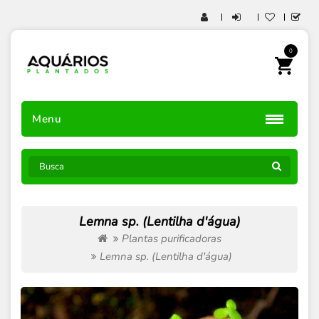
0
Menu
Lemna sp. (Lentilha d'água)
Plantas purificadoras
Lemna sp. (Lentilha d'água)